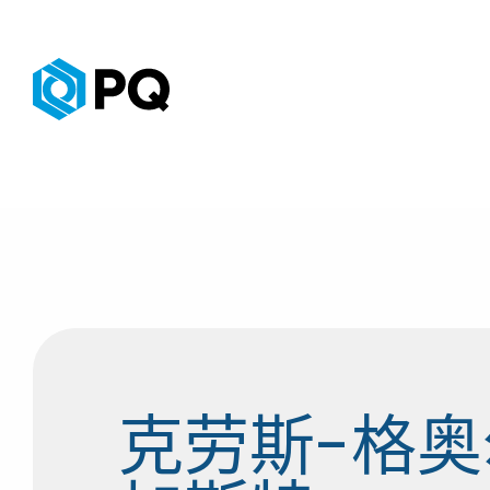
克劳斯-格奥