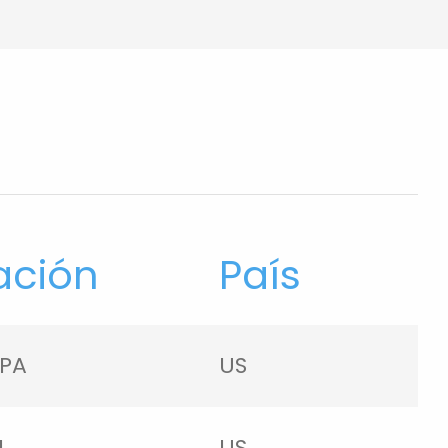
ación
País
 PA
US
L
US