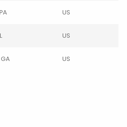
 PA
US
L
US
 GA
US