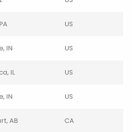
 PA
US
e, IN
US
a, IL
US
e, IN
US
rt, AB
CA