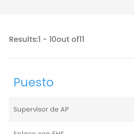
Results:
1
-
10
out of
11
Puesto
Supervisor de AP
Enlace con EHS