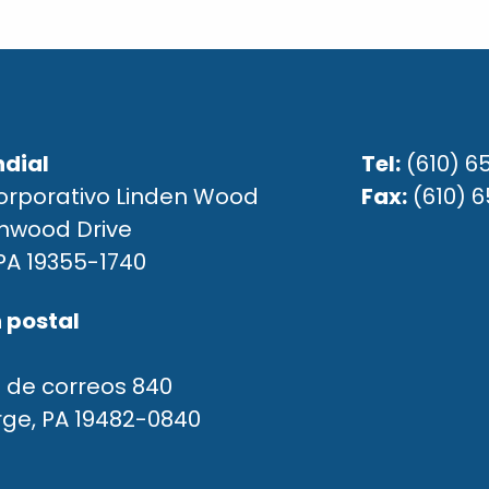
dial
Tel:
(610) 6
orporativo Linden Wood
Fax:
(610) 
enwood Drive
PA 19355-1740
 postal
 de correos 840
rge, PA 19482-0840