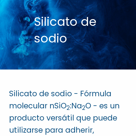
Silicato de
sodio
Silicato de sodio - Fórmula
molecular nSiO
:Na
O - es un
2
2
producto versátil que puede
utilizarse para adherir,