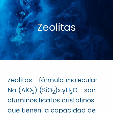
Zeolitas
Zeolitas - fórmula molecular
Na (AlO
) (SiO
)x.yH
O - son
2
2
2
aluminosilicatos cristalinos
que tienen la capacidad de