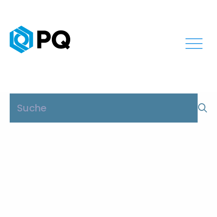
Archiv
Chemiewerksmitarbeiter in der
Produktion Whitecourt-AB CA
23. Juni 2026
...
Mehr lesen