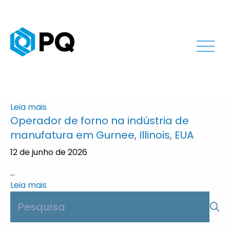
Principal
Arquivos
Coordenador de Saúde, Segurança e
Meio Ambiente (EHS) na área de
Produção em Gurnee, Illinois, EUA
9 de julho de 2026
...
Leia mais
Operador de forno na indústria de
manufatura em Gurnee, Illinois, EUA
12 de junho de 2026
...
Leia mais