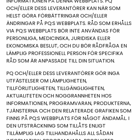
INFORMATIONEN PÅ DENNA WEBBPLATS. PQ
OCH/ELLER DESS LEVERANTÖRER KAN NÄR SOM
HELST GÖRA FÖRBÄTTRINGAR OCH/ELLER
ÄNDRINGAR PÅ PQ:S WEBBPLATS. RÅD SOM ERHÅLLS
VIA PQ:S WEBBPLATS BÖR INTE ANVÄNDAS FÖR
PERSONLIGA, MEDICINSKA, JURIDISKA ELLER
EKONOMISKA BESLUT, OCH DU BÖR RÅDFRÅGA EN
LÄMPLIG PROFESSIONELL PERSON FÖR SPECIFIKA
RÅD SOM ÄR ANPASSADE TILL DIN SITUATION.
PQ OCH/ELLER DESS LEVERANTÖRER GÖR INGA
UTFÄSTELSER OM LÄMPLIGHETEN,
TILLFÖRLITLIGHETEN, TILLGÄNGLIGHETEN,
AKTUALITETEN OCH NOGGRANNHETEN HOS
INFORMATIONEN, PROGRAMVARAN, PRODUKTERNA,
TJÄNSTERNA OCH DEN RELATERADE GRAFIKEN SOM
FINNS PÅ PQ:S WEBBPLATS FÖR NÅGOT ÄNDAMÅL. I
DEN UTSTRÄCKNING SOM TILLÅTS ENLIGT
TILLÄMPLIG LAG TILLHANDAHÅLLS ALL SÅDAN