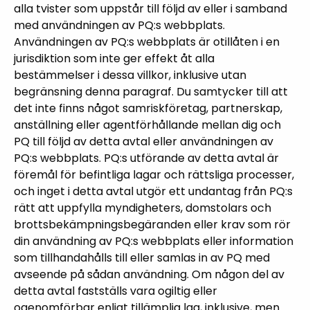
alla tvister som uppstår till följd av eller i samband
med användningen av PQ:s webbplats.
Användningen av PQ:s webbplats är otillåten i en
jurisdiktion som inte ger effekt åt alla
bestämmelser i dessa villkor, inklusive utan
begränsning denna paragraf. Du samtycker till att
det inte finns något samriskföretag, partnerskap,
anställning eller agentförhållande mellan dig och
PQ till följd av detta avtal eller användningen av
PQ:s webbplats. PQ:s utförande av detta avtal är
föremål för befintliga lagar och rättsliga processer,
och inget i detta avtal utgör ett undantag från PQ:s
rätt att uppfylla myndigheters, domstolars och
brottsbekämpningsbegäranden eller krav som rör
din användning av PQ:s webbplats eller information
som tillhandahålls till eller samlas in av PQ med
avseende på sådan användning. Om någon del av
detta avtal fastställs vara ogiltig eller
ogenomförbar enligt tillämplig lag, inklusive, men