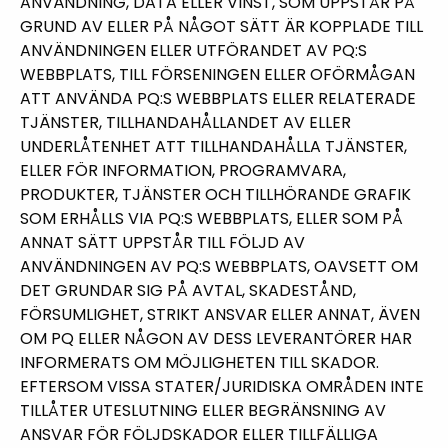
ANVÄNDNING, DATA ELLER VINST, SOM UPPSTÅR PÅ
GRUND AV ELLER PÅ NÅGOT SÄTT ÄR KOPPLADE TILL
ANVÄNDNINGEN ELLER UTFÖRANDET AV PQ:S
WEBBPLATS, TILL FÖRSENINGEN ELLER OFÖRMÅGAN
ATT ANVÄNDA PQ:S WEBBPLATS ELLER RELATERADE
TJÄNSTER, TILLHANDAHÅLLANDET AV ELLER
UNDERLÅTENHET ATT TILLHANDAHÅLLA TJÄNSTER,
ELLER FÖR INFORMATION, PROGRAMVARA,
PRODUKTER, TJÄNSTER OCH TILLHÖRANDE GRAFIK
SOM ERHÅLLS VIA PQ:S WEBBPLATS, ELLER SOM PÅ
ANNAT SÄTT UPPSTÅR TILL FÖLJD AV
ANVÄNDNINGEN AV PQ:S WEBBPLATS, OAVSETT OM
DET GRUNDAR SIG PÅ AVTAL, SKADESTÅND,
FÖRSUMLIGHET, STRIKT ANSVAR ELLER ANNAT, ÄVEN
OM PQ ELLER NÅGON AV DESS LEVERANTÖRER HAR
INFORMERATS OM MÖJLIGHETEN TILL SKADOR.
EFTERSOM VISSA STATER/JURIDISKA OMRÅDEN INTE
TILLÅTER UTESLUTNING ELLER BEGRÄNSNING AV
ANSVAR FÖR FÖLJDSKADOR ELLER TILLFÄLLIGA