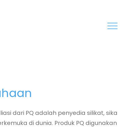
sahaan
iliasi dari PQ adalah penyedia silikat, sika
erkemuka di dunia. Produk PQ digunakan